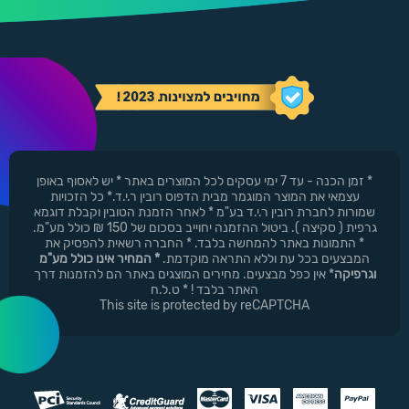
* זמן הכנה - עד 7 ימי עסקים לכל המוצרים באתר * יש לאסוף באופן
עצמאי את המוצר המוגמר מבית הדפוס רובין ר.י.ד.* כל הזכויות
שמורות לחברת רובין ר.י.ד בע"מ * לאחר הזמנת הטובין וקבלת דוגמא
גרפית ( סקיצה ). ביטול ההזמנה יחוייב בסכום של 150 ₪ כולל מע"מ.
* התמונות באתר להמחשה בלבד. * החברה רשאית להפסיק את
המבצעים בכל עת וללא התראה מוקדמת.
* המחיר אינו כולל מע"מ
וגרפיקה
* אין כפל מבצעים. מחירים המוצגים באתר הם להזמנות דרך
האתר בלבד ! * ט.ל.ח
This site is protected by reCAPTCHA