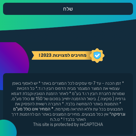
* זמן הכנה - עד 7 ימי עסקים לכל המוצרים באתר * יש לאסוף באופן
עצמאי את המוצר המוגמר מבית הדפוס רובין ר.י.ד.* כל הזכויות
שמורות לחברת רובין ר.י.ד בע"מ * לאחר הזמנת הטובין וקבלת דוגמא
גרפית ( סקיצה ). ביטול ההזמנה יחוייב בסכום של 150 ₪ כולל מע"מ.
* התמונות באתר להמחשה בלבד. * החברה רשאית להפסיק את
המבצעים בכל עת וללא התראה מוקדמת.
* המחיר אינו כולל מע"מ
וגרפיקה
* אין כפל מבצעים. מחירים המוצגים באתר הם להזמנות דרך
האתר בלבד ! * ט.ל.ח
This site is protected by reCAPTCHA