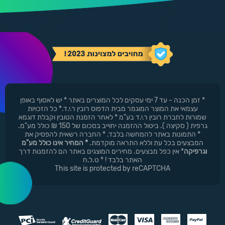
* זמן הכנה - עד 7 ימי עסקים לכל המוצרים באתר * יש לאסוף באופן
עצמאי את המוצר המוגמר מבית הדפוס רובין ר.י.ד.* כל הזכויות
שמורות לחברת רובין ר.י.ד בע"מ * לאחר הזמנת הטובין וקבלת דוגמא
גרפית ( סקיצה ). ביטול ההזמנה יחוייב בסכום של 150 ₪ כולל מע"מ.
* התמונות באתר להמחשה בלבד. * החברה רשאית להפסיק את
המבצעים בכל עת וללא התראה מוקדמת.
* המחיר אינו כולל מע"מ
וגרפיקה
* אין כפל מבצעים. מחירים המוצגים באתר הם להזמנות דרך
האתר בלבד ! * ט.ל.ח
This site is protected by reCAPTCHA