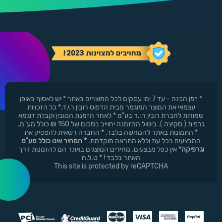
* זמן הכנה - עד 7 ימי עסקים לכל המוצרים באתר * יש לאסוף באופן
עצמאי את המוצר המוגמר מבית הדפוס רובין ר.י.ד.* כל הזכויות
שמורות לחברת רובין ר.י.ד בע"מ * לאחר הזמנת הטובין וקבלת דוגמא
גרפית ( סקיצה ). ביטול ההזמנה יחוייב בסכום של 150 ₪ כולל מע"מ.
* התמונות באתר להמחשה בלבד. * החברה רשאית להפסיק את
המבצעים בכל עת וללא התראה מוקדמת.
* המחיר אינו כולל מע"מ
וגרפיקה
* אין כפל מבצעים. מחירים המוצגים באתר הם להזמנות דרך
האתר בלבד ! * ט.ל.ח
This site is protected by reCAPTCHA