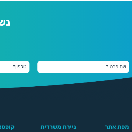
נש
מפת אתר
ניירת משרדית
קופסאו