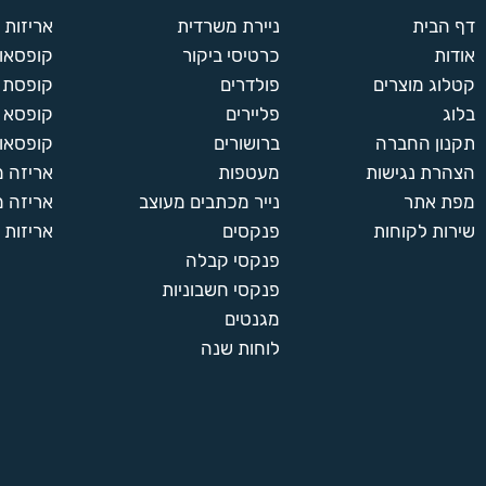
דף הבית
ניירת משרדית
אריזות
אודות
כרטיסי ביקור
קופסאות
קטלוג מוצרים
פולדרים
קופסת א
בלוג
פליירים
קופסא 
תקנון החברה
ברושורים
קופסאות
הצהרת נגישות
מעטפות
אריזה 
מפת אתר
נייר מכתבים מעוצב
אריזה מ
שירות לקוחות
פנקסים
אריזות 
פנקסי קבלה
פנקסי חשבוניות
מגנטים
לוחות שנה