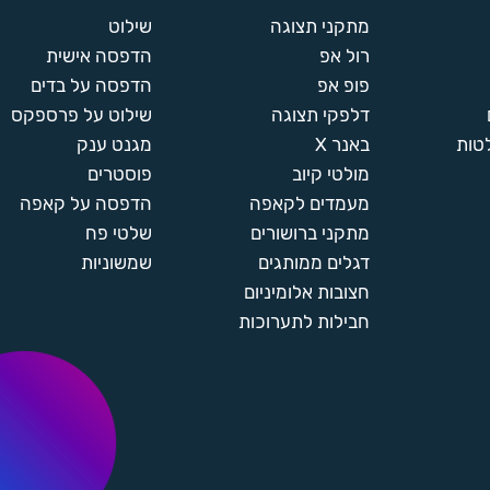
מתקני תצוגה
שילוט
רול אפ
הדפסה אישית
פופ אפ
הדפסה על בדים
דלפקי תצוגה
שילוט על פרספקס
טות
באנר X
מגנט ענק
מולטי קיוב
פוסטרים
מעמדים לקאפה
הדפסה על קאפה
מתקני ברושורים
שלטי פח
דגלים ממותגים
שמשוניות
חצובות אלומיניום
חבילות לתערוכות