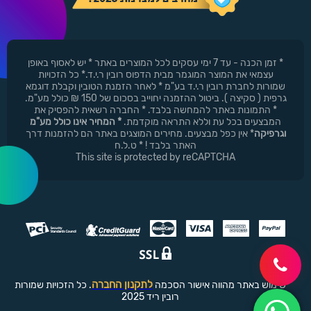
* זמן הכנה - עד 7 ימי עסקים לכל המוצרים באתר * יש לאסוף באופן
עצמאי את המוצר המוגמר מבית הדפוס רובין ר.י.ד.* כל הזכויות
שמורות לחברת רובין ר.י.ד בע"מ * לאחר הזמנת הטובין וקבלת דוגמא
גרפית ( סקיצה ). ביטול ההזמנה יחוייב בסכום של 150 ₪ כולל מע"מ.
* התמונות באתר להמחשה בלבד. * החברה רשאית להפסיק את
המבצעים בכל עת וללא התראה מוקדמת.
* המחיר אינו כולל מע"מ
וגרפיקה
* אין כפל מבצעים. מחירים המוצגים באתר הם להזמנות דרך
האתר בלבד ! * ט.ל.ח
This site is protected by reCAPTCHA
לתקנון החברה
שימוש באתר מהווה אישור הסכמה
. כל הזכויות שמורות
רובין ריד 2025