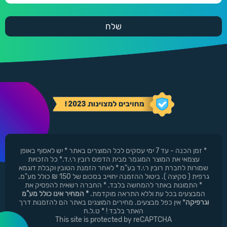
* זמן הכנה - עד 7 ימי עסקים לכל המוצרים באתר * יש לאסוף באופן
עצמאי את המוצר המוגמר מבית הדפוס רובין ר.י.ד.* כל הזכויות
שמורות לחברת רובין ר.י.ד בע"מ * לאחר הזמנת הטובין וקבלת דוגמא
גרפית ( סקיצה ). ביטול ההזמנה יחוייב בסכום של 150 ₪ כולל מע"מ.
* התמונות באתר להמחשה בלבד. * החברה רשאית להפסיק את
המבצעים בכל עת וללא התראה מוקדמת.
* המחיר אינו כולל מע"מ
וגרפיקה
* אין כפל מבצעים. מחירים המוצגים באתר הם להזמנות דרך
האתר בלבד ! * ט.ל.ח
This site is protected by reCAPTCHA