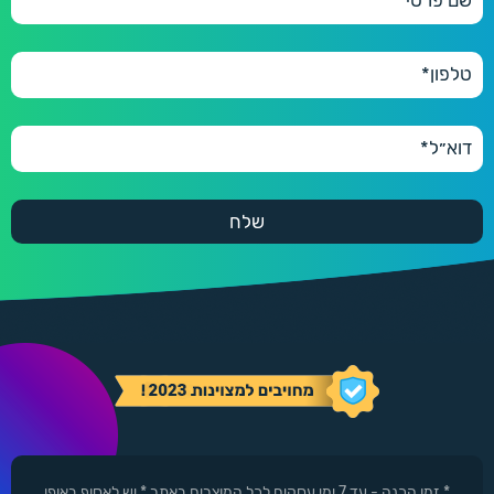
* זמן הכנה - עד 7 ימי עסקים לכל המוצרים באתר * יש לאסוף באופן