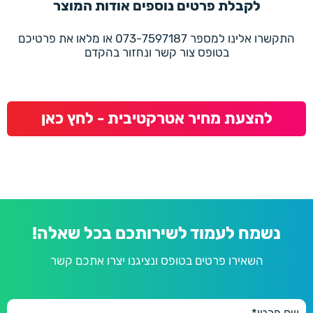
לקבלת פרטים נוספים אודות המוצר
התקשרו אלינו למספר 073-7597187 או מלאו את פרטיכם
בטופס צור קשר ונחזור בהקדם
להצעת מחיר אטרקטיבית - לחץ כאן
נשמח לעמוד לשירותכם בכל שאלה!
השאירו פרטים בטופס ונציגנו יצרו אתכם קשר