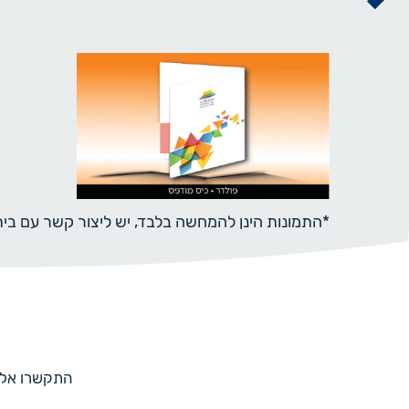
*התמונות הינן להמחשה בלבד, יש ליצור קשר עם ב
התקשרו אלינו למספר 073-7597187 או מלאו 