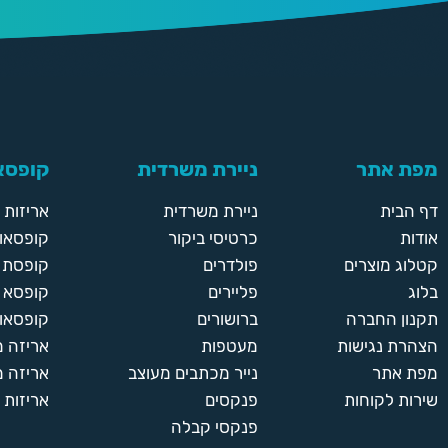
מפת אתר
ניירת משרדית
קופסאו
דף הבית
ניירת משרדית
אריזות
אודות
כרטיסי ביקור
קופסאות
קטלוג מוצרים
פולדרים
קופסת א
בלוג
פליירים
קופסא 
תקנון החברה
ברושורים
קופסאות
הצהרת נגישות
מעטפות
אריזה 
מפת אתר
נייר מכתבים מעוצב
אריזה מ
שירות לקוחות
פנקסים
אריזות 
פנקסי קבלה