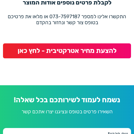
לקבלת פרטים נוספים אודות המוצר
התקשרו אלינו למספר 073-7597187 או מלאו את פרטיכם
בטופס צור קשר ונחזור בהקדם
להצעת מחיר אטרקטיבית - לחץ כאן
נשמח לעמוד לשירותכם בכל שאלה!
השאירו פרטים בטופס ונציגנו יצרו אתכם קשר