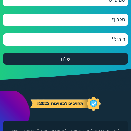
* זמן הכנה - עד 7 ימי עסקים לכל המוצרים באתר * יש לאסוף באופן