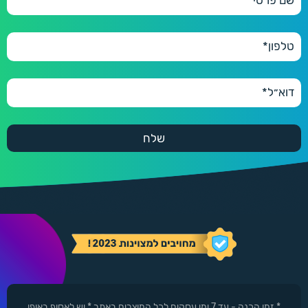
* זמן הכנה - עד 7 ימי עסקים לכל המוצרים באתר * יש לאסוף באופן