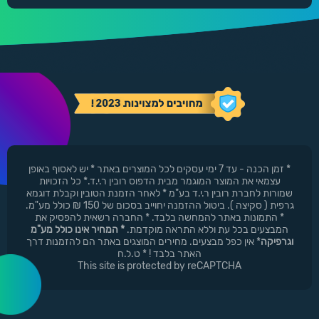
* זמן הכנה - עד 7 ימי עסקים לכל המוצרים באתר * יש לאסוף באופן
עצמאי את המוצר המוגמר מבית הדפוס רובין ר.י.ד.* כל הזכויות
שמורות לחברת רובין ר.י.ד בע"מ * לאחר הזמנת הטובין וקבלת דוגמא
גרפית ( סקיצה ). ביטול ההזמנה יחוייב בסכום של 150 ₪ כולל מע"מ.
* התמונות באתר להמחשה בלבד. * החברה רשאית להפסיק את
המבצעים בכל עת וללא התראה מוקדמת.
* המחיר אינו כולל מע"מ
וגרפיקה
* אין כפל מבצעים. מחירים המוצגים באתר הם להזמנות דרך
האתר בלבד ! * ט.ל.ח
This site is protected by reCAPTCHA