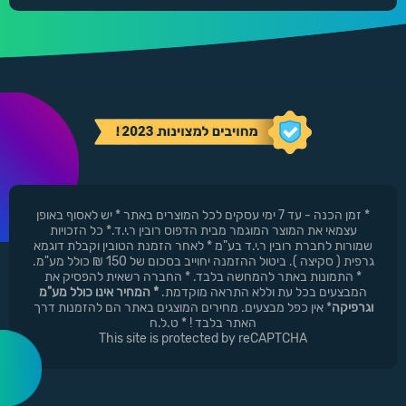
* זמן הכנה - עד 7 ימי עסקים לכל המוצרים באתר * יש לאסוף באופן
עצמאי את המוצר המוגמר מבית הדפוס רובין ר.י.ד.* כל הזכויות
שמורות לחברת רובין ר.י.ד בע"מ * לאחר הזמנת הטובין וקבלת דוגמא
גרפית ( סקיצה ). ביטול ההזמנה יחוייב בסכום של 150 ₪ כולל מע"מ.
* התמונות באתר להמחשה בלבד. * החברה רשאית להפסיק את
המבצעים בכל עת וללא התראה מוקדמת.
* המחיר אינו כולל מע"מ
וגרפיקה
* אין כפל מבצעים. מחירים המוצגים באתר הם להזמנות דרך
האתר בלבד ! * ט.ל.ח
This site is protected by reCAPTCHA