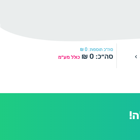
סה״כ תוספות:
0
₪
סה״כ:
0
₪
כולל מע״מ
!