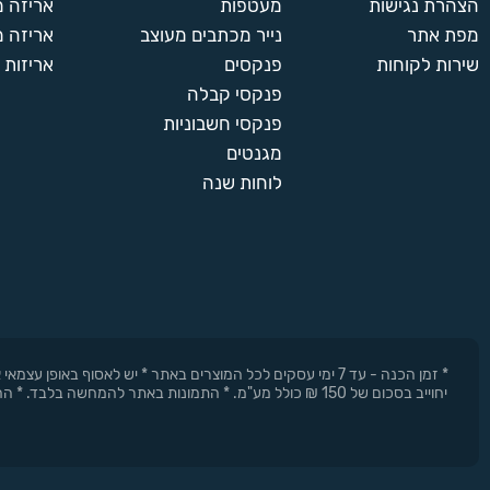
הצהרת נגישות
מעטפות
אריזה 
מפת אתר
נייר מכתבים מעוצב
אריזה מ
450
450 יחידות
שירות לקוחות
פנקסים
אריזות 
490 ₪
פנקסי קבלה
פנקסי חשבוניות
500
מגנטים
500 יחידות
לוחות שנה
550 ₪
600
600 יחידות
660 ₪
* זמן הכנה - עד 7 ימי עסקים לכל המוצרים באתר * יש לאסוף 
יחוייב בסכום של 150 ₪ כולל מע"מ. * התמונות באתר להמחשה בלבד. * החברה רשאית להפסיק את המבצעים בכל עת וללא התראה מוקדמת.