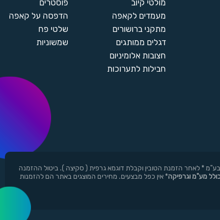
מולטי קיוב
פוסטרים
מעמדים לקאפה
הדפסה על קאפה
מתקני ברושורים
שלטי פח
דגלים ממותגים
שמשוניות
חצובות אלומיניום
חבילות לתערוכות
ן ר.י.ד בע"מ * לאחר הזמנת הטובין וקבלת דוגמא גרפית ( סקיצה ). ביטול ההזמנה
כולל מע"מ וגרפיקה
* אין כפל מבצעים. מחירים המוצגים באתר הם להזמנות