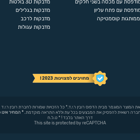
מודפסת עם מכסה בשני חלקים
מדבקות 3D בולטות
ודפסת עם פתח עליון
מדבקות בגלילים
ממותגות קוסמטיקה
מדבקות לרכב
מדבקות עגולות
באופן עצמאי את המוצר המוגמר מבית הדפוס רובין ר.י.ד.* כל הזכויות שמורות לחברת רובי
* המחיר אינו 
דרך האתר בלבד ! * ט.ל.ח
This site is protected by reCAPTCHA