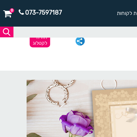
0
073-7597187
ת לקוחות
חזרה
לקטלוג