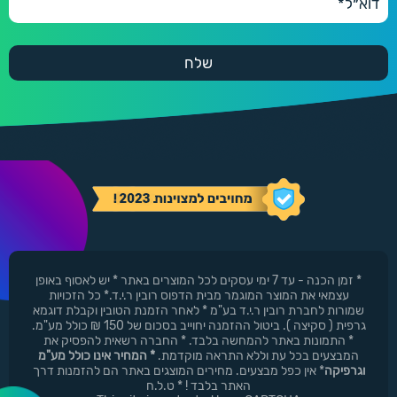
* זמן הכנה - עד 7 ימי עסקים לכל המוצרים באתר * יש לאסוף באופן
עצמאי את המוצר המוגמר מבית הדפוס רובין ר.י.ד.* כל הזכויות
שמורות לחברת רובין ר.י.ד בע"מ * לאחר הזמנת הטובין וקבלת דוגמא
גרפית ( סקיצה ). ביטול ההזמנה יחוייב בסכום של 150 ₪ כולל מע"מ.
* התמונות באתר להמחשה בלבד. * החברה רשאית להפסיק את
המבצעים בכל עת וללא התראה מוקדמת.
* המחיר אינו כולל מע"מ
וגרפיקה
* אין כפל מבצעים. מחירים המוצגים באתר הם להזמנות דרך
האתר בלבד ! * ט.ל.ח