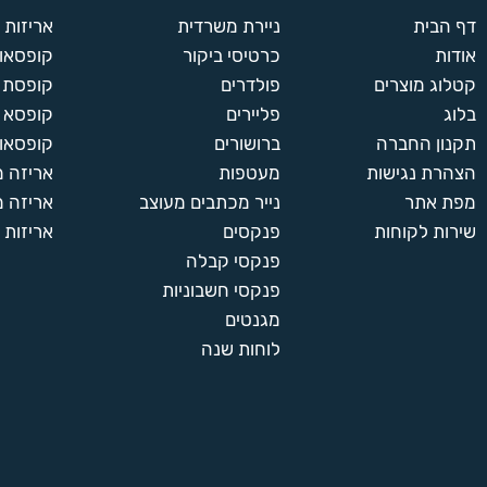
דף הבית
ניירת משרדית
אריזות
אודות
כרטיסי ביקור
קופסאות
קטלוג מוצרים
פולדרים
קופסת א
בלוג
פליירים
קופסא 
תקנון החברה
ברושורים
קופסאות
הצהרת נגישות
מעטפות
אריזה 
מפת אתר
נייר מכתבים מעוצב
אריזה מ
שירות לקוחות
פנקסים
אריזות 
פנקסי קבלה
פנקסי חשבוניות
מגנטים
לוחות שנה