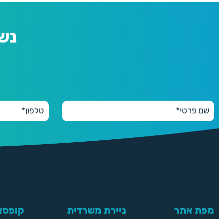
נש
מפת אתר
ניירת משרדית
קופסאו