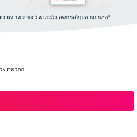
*התמונות הינן להמחשה בלבד, יש ליצור קשר עם ב
התקשרו אלינו למספר 073-7597187 או מלאו 