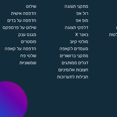
מתקני תצוגה
שילוט
רול אפ
הדפסה אישית
פופ אפ
הדפסה על בדים
דלפקי תצוגה
שילוט על פרספקס
טות
באנר X
מגנט ענק
מולטי קיוב
פוסטרים
מעמדים לקאפה
הדפסה על קאפה
מתקני ברושורים
שלטי פח
דגלים ממותגים
שמשוניות
חצובות אלומיניום
חבילות לתערוכות