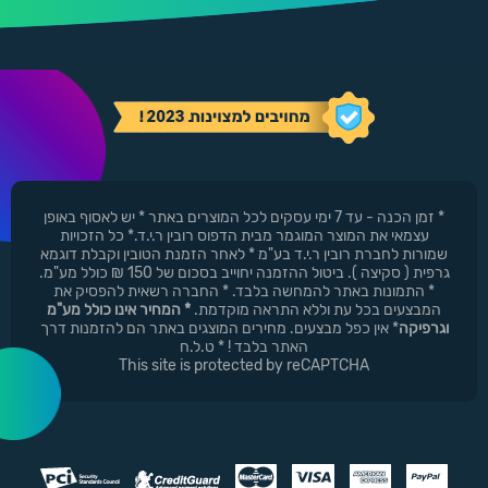
* זמן הכנה - עד 7 ימי עסקים לכל המוצרים באתר * יש לאסוף באופן
עצמאי את המוצר המוגמר מבית הדפוס רובין ר.י.ד.* כל הזכויות
שמורות לחברת רובין ר.י.ד בע"מ * לאחר הזמנת הטובין וקבלת דוגמא
גרפית ( סקיצה ). ביטול ההזמנה יחוייב בסכום של 150 ₪ כולל מע"מ.
* התמונות באתר להמחשה בלבד. * החברה רשאית להפסיק את
המבצעים בכל עת וללא התראה מוקדמת.
* המחיר אינו כולל מע"מ
וגרפיקה
* אין כפל מבצעים. מחירים המוצגים באתר הם להזמנות דרך
האתר בלבד ! * ט.ל.ח
This site is protected by reCAPTCHA