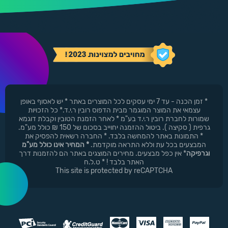
* זמן הכנה - עד 7 ימי עסקים לכל המוצרים באתר * יש לאסוף באופן
עצמאי את המוצר המוגמר מבית הדפוס רובין ר.י.ד.* כל הזכויות
שמורות לחברת רובין ר.י.ד בע"מ * לאחר הזמנת הטובין וקבלת דוגמא
גרפית ( סקיצה ). ביטול ההזמנה יחוייב בסכום של 150 ₪ כולל מע"מ.
* התמונות באתר להמחשה בלבד. * החברה רשאית להפסיק את
המבצעים בכל עת וללא התראה מוקדמת.
* המחיר אינו כולל מע"מ
וגרפיקה
* אין כפל מבצעים. מחירים המוצגים באתר הם להזמנות דרך
האתר בלבד ! * ט.ל.ח
This site is protected by reCAPTCHA