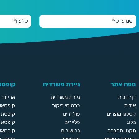
מפת אתר
ניירת משרדית
קופסאו
דף הבית
ניירת משרדית
אריזות
אודות
כרטיסי ביקור
קופסאות
קטלוג מוצרים
פולדרים
קופסת א
בלוג
פליירים
קופסא 
תקנון החברה
ברושורים
קופסאות