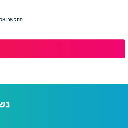
התקשרו אלינו למספר 073-7597187 או מלאו 
נש