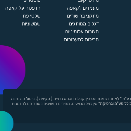
מולטי קיוב
פוסטרים
מעמדים לקאפה
הדפסה על קאפה
מתקני ברושורים
שלטי פח
דגלים ממותגים
שמשוניות
חצובות אלומיניום
חבילות לתערוכות
ן ר.י.ד בע"מ * לאחר הזמנת הטובין וקבלת דוגמא גרפית ( סקיצה ). ביטול ההזמנה
כולל מע"מ וגרפיקה
* אין כפל מבצעים. מחירים המוצגים באתר הם להזמנות