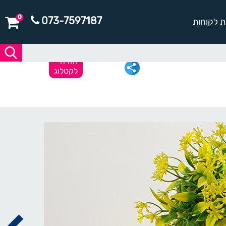
0
073-7597187
ת לקוחות
חזרה
לקטלוג