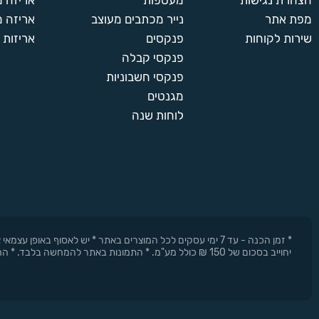
הצהרת נגישות
מעטפות
אריזה 
מפת אתר
נייר מכתבים מעוצב
אריזה מ
שירות לקוחות
פנקסים
אריזות 
פנקסי קבלה
פנקסי חשבוניות
מגנטים
לוחות שנה
* זמן הכנה - עד 7 ימי עסקים לכל המוצרים באתר * יש לאסוף 
יחוייב בסכום של 150 ₪ כולל מע"מ. * התמונות באתר להמחשה בלבד. * החברה רשאית להפסיק את המבצעים בכל עת וללא התראה מוקדמת.