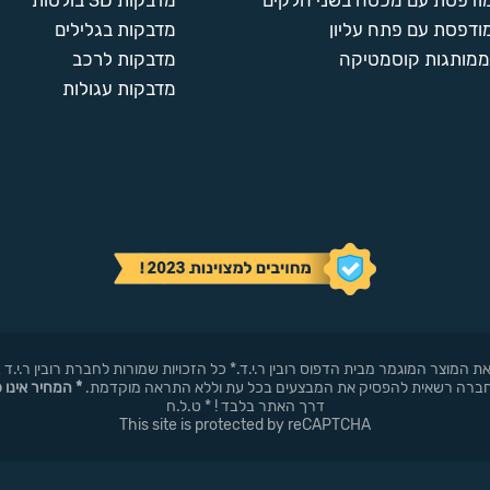
מודפסת עם מכסה בשני חלקים
מדבקות 3D בולטות
ודפסת עם פתח עליון
מדבקות בגלילים
ממותגות קוסמטיקה
מדבקות לרכב
מדבקות עגולות
באופן עצמאי את המוצר המוגמר מבית הדפוס רובין ר.י.ד.* כל הזכויות שמורות לחברת רובי
* המחיר אינו 
דרך האתר בלבד ! * ט.ל.ח
This site is protected by reCAPTCHA