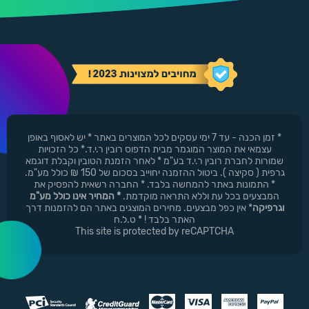
* זמן הכנה - עד 7 ימי עסקים לכל המוצרים באתר * יש לאסוף באופן
עצמאי את המוצר המוגמר מבית הדפוס רובין ר.י.ד.* כל הזכויות
שמורות לחברת רובין ר.י.ד בע"מ * לאחר הזמנת הטובין וקבלת דוגמא
גרפית ( סקיצה ). ביטול ההזמנה יחוייב בסכום של 150 ₪ כולל מע"מ.
* התמונות באתר להמחשה בלבד. * החברה רשאית להפסיק את
המבצעים בכל עת וללא התראה מוקדמת.
* המחיר אינו כולל מע"מ
וגרפיקה
* אין כפל מבצעים. מחירים המוצגים באתר הם להזמנות דרך
האתר בלבד ! * ט.ל.ח
This site is protected by reCAPTCHA