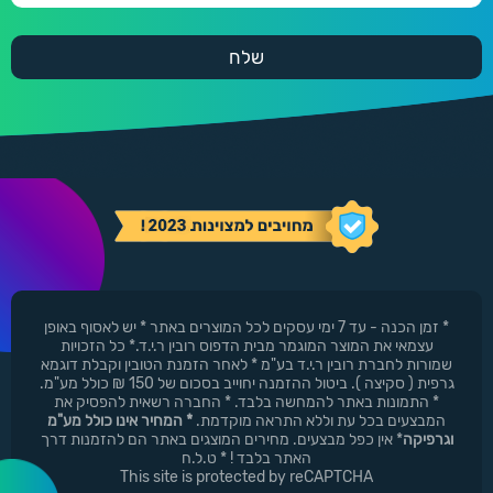
* זמן הכנה - עד 7 ימי עסקים לכל המוצרים באתר * יש לאסוף באופן
עצמאי את המוצר המוגמר מבית הדפוס רובין ר.י.ד.* כל הזכויות
שמורות לחברת רובין ר.י.ד בע"מ * לאחר הזמנת הטובין וקבלת דוגמא
גרפית ( סקיצה ). ביטול ההזמנה יחוייב בסכום של 150 ₪ כולל מע"מ.
* התמונות באתר להמחשה בלבד. * החברה רשאית להפסיק את
המבצעים בכל עת וללא התראה מוקדמת.
* המחיר אינו כולל מע"מ
וגרפיקה
* אין כפל מבצעים. מחירים המוצגים באתר הם להזמנות דרך
האתר בלבד ! * ט.ל.ח
This site is protected by reCAPTCHA