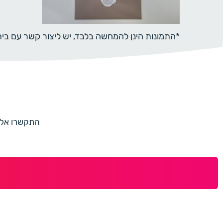
*התמונות הינן להמחשה בלבד, יש ליצור קשר עם ב
התקשרו אלינו למספר 073-7597187 או מלאו 