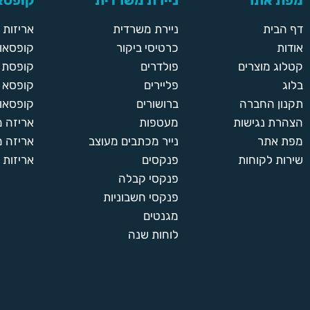
מפת אתר
ניירת משרדית
קופסאו
דף הבית
ניירת משרדית
אריזות
אודות
כרטיסי ביקור
קופסאות
קטלוג מוצרים
פולדרים
קופסת א
בלוג
פליירים
קופסא 
תקנון החברה
ברושורים
קופסאות
הצהרת נגישות
מעטפות
אריזה 
מפת אתר
נייר מכתבים מעוצב
אריזה מ
שירות לקוחות
פנקסים
אריזות 
פנקסי קבלה
פנקסי חשבוניות
מגנטים
לוחות שנה