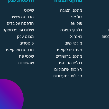
מתקני תצוגה
הדפסות ענק
מתקני תצוגה
שילוט
רול אפ
הדפסה אישית
פופ אפ
הדפסה על בדים
דלפקי תצוגה
שילוט על פרספקס
טות
באנר X
מגנט ענק
מולטי קיוב
פוסטרים
מעמדים לקאפה
הדפסה על קאפה
מתקני ברושורים
שלטי פח
דגלים ממותגים
שמשוניות
חצובות אלומיניום
חבילות לתערוכות