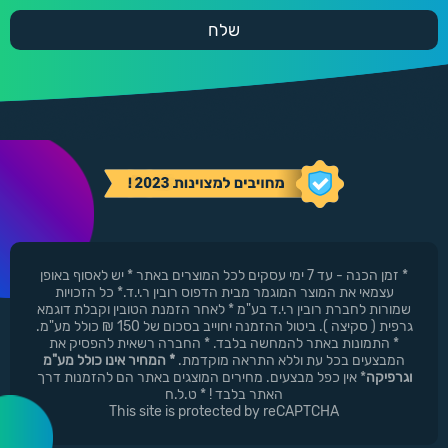
* זמן הכנה - עד 7 ימי עסקים לכל המוצרים באתר * יש לאסוף באופן
עצמאי את המוצר המוגמר מבית הדפוס רובין ר.י.ד.* כל הזכויות
שמורות לחברת רובין ר.י.ד בע"מ * לאחר הזמנת הטובין וקבלת דוגמא
גרפית ( סקיצה ). ביטול ההזמנה יחוייב בסכום של 150 ₪ כולל מע"מ.
* התמונות באתר להמחשה בלבד. * החברה רשאית להפסיק את
המבצעים בכל עת וללא התראה מוקדמת.
* המחיר אינו כולל מע"מ
וגרפיקה
* אין כפל מבצעים. מחירים המוצגים באתר הם להזמנות דרך
האתר בלבד ! * ט.ל.ח
This site is protected by reCAPTCHA