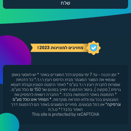
* זמן הכנה - עד 7 ימי עסקים לכל המוצרים באתר * יש לאסוף באופן
עצמאי את המוצר המוגמר מבית הדפוס רובין ר.י.ד.* כל הזכויות
שמורות לחברת רובין ר.י.ד בע"מ * לאחר הזמנת הטובין וקבלת דוגמא
גרפית ( סקיצה ). ביטול ההזמנה יחוייב בסכום של 150 ₪ כולל מע"מ.
* התמונות באתר להמחשה בלבד. * החברה רשאית להפסיק את
המבצעים בכל עת וללא התראה מוקדמת.
* המחיר אינו כולל מע"מ
וגרפיקה
* אין כפל מבצעים. מחירים המוצגים באתר הם להזמנות דרך
האתר בלבד ! * ט.ל.ח
This site is protected by reCAPTCHA