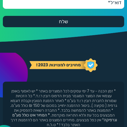
* זמן הכנה - עד 7 ימי עסקים לכל המוצרים באתר * יש לאסוף באופן
עצמאי את המוצר המוגמר מבית הדפוס רובין ר.י.ד.* כל הזכויות
שמורות לחברת רובין ר.י.ד בע"מ * לאחר הזמנת הטובין וקבלת דוגמא
גרפית ( סקיצה ). ביטול ההזמנה יחוייב בסכום של 150 ₪ כולל מע"מ.
* התמונות באתר להמחשה בלבד. * החברה רשאית להפסיק את
המבצעים בכל עת וללא התראה מוקדמת.
* המחיר אינו כולל מע"מ
וגרפיקה
* אין כפל מבצעים. מחירים המוצגים באתר הם להזמנות דרך
האתר בלבד ! * ט.ל.ח