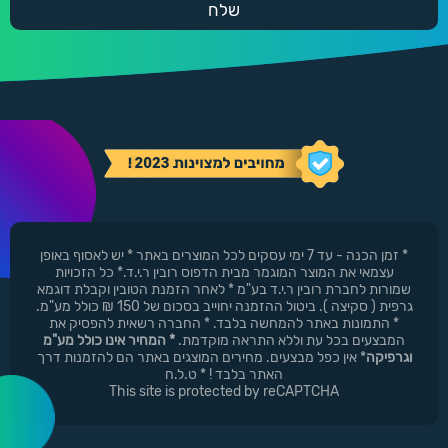
* זמן הכנה - עד 7 ימי עסקים לכל המוצרים באתר * יש לאסוף באופן
עצמאי את המוצר המוגמר מבית הדפוס רובין ר.י.ד.* כל הזכויות
שמורות לחברת רובין ר.י.ד בע"מ * לאחר הזמנת הטובין וקבלת דוגמא
גרפית ( סקיצה ). ביטול ההזמנה יחוייב בסכום של 150 ₪ כולל מע"מ.
* התמונות באתר להמחשה בלבד. * החברה רשאית להפסיק את
המבצעים בכל עת וללא התראה מוקדמת.
* המחיר אינו כולל מע"מ
וגרפיקה
* אין כפל מבצעים. מחירים המוצגים באתר הם להזמנות דרך
האתר בלבד ! * ט.ל.ח
This site is protected by reCAPTCHA