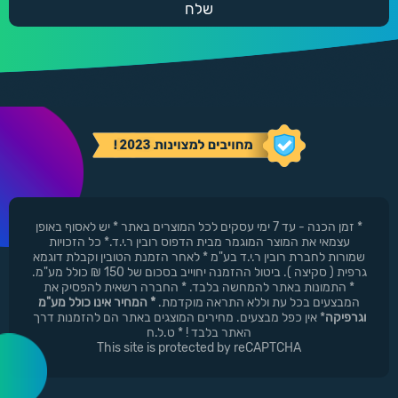
* זמן הכנה - עד 7 ימי עסקים לכל המוצרים באתר * יש לאסוף באופן
עצמאי את המוצר המוגמר מבית הדפוס רובין ר.י.ד.* כל הזכויות
שמורות לחברת רובין ר.י.ד בע"מ * לאחר הזמנת הטובין וקבלת דוגמא
גרפית ( סקיצה ). ביטול ההזמנה יחוייב בסכום של 150 ₪ כולל מע"מ.
* התמונות באתר להמחשה בלבד. * החברה רשאית להפסיק את
המבצעים בכל עת וללא התראה מוקדמת.
* המחיר אינו כולל מע"מ
וגרפיקה
* אין כפל מבצעים. מחירים המוצגים באתר הם להזמנות דרך
האתר בלבד ! * ט.ל.ח
This site is protected by reCAPTCHA