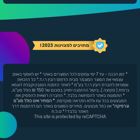
* זמן הכנה - עד 7 ימי עסקים לכל המוצרים באתר * יש לאסוף באופן
עצמאי את המוצר המוגמר מבית הדפוס רובין ר.י.ד.* כל הזכויות
שמורות לחברת רובין ר.י.ד בע"מ * לאחר הזמנת הטובין וקבלת דוגמא
גרפית ( סקיצה ). ביטול ההזמנה יחוייב בסכום של 150 ₪ כולל מע"מ.
* התמונות באתר להמחשה בלבד. * החברה רשאית להפסיק את
המבצעים בכל עת וללא התראה מוקדמת.
* המחיר אינו כולל מע"מ
וגרפיקה
* אין כפל מבצעים. מחירים המוצגים באתר הם להזמנות דרך
האתר בלבד ! * ט.ל.ח
This site is protected by reCAPTCHA