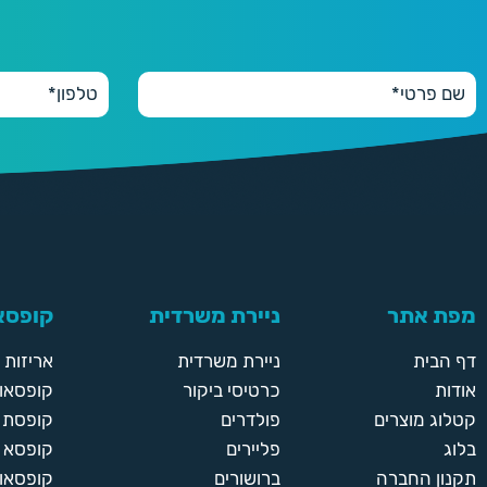
מפת אתר
ניירת משרדית
קופסאו
דף הבית
ניירת משרדית
אריזות
אודות
כרטיסי ביקור
קופסאות
קטלוג מוצרים
פולדרים
קופסת א
בלוג
פליירים
קופסא 
תקנון החברה
ברושורים
קופסאות