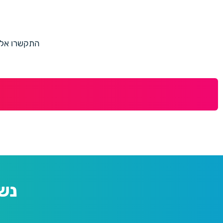
התקשרו אלינו למספר 073-7597187 או מלאו 
נש