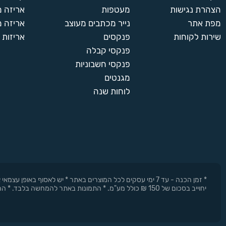
הצהרת נגישות
מעטפות
אריזה 
מפת אתר
נייר מכתבים מעוצב
אריזה מ
שירות לקוחות
פנקסים
אריזות 
פנקסי קבלה
פנקסי חשבוניות
מגנטים
לוחות שנה
* זמן הכנה - עד 7 ימי עסקים לכל המוצרים באתר * יש לאסוף 
יחוייב בסכום של 150 ₪ כולל מע"מ. * התמונות באתר להמחשה בלבד. * החברה רשאית להפסיק את המבצעים בכל עת וללא התראה מוקדמת.