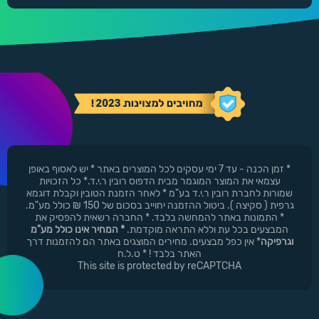
* זמן הכנה - עד 7 ימי עסקים לכל המוצרים באתר * יש לאסוף באופן
עצמאי את המוצר המוגמר מבית הדפוס רובין ר.י.ד.* כל הזכויות
שמורות לחברת רובין ר.י.ד בע"מ * לאחר הזמנת הטובין וקבלת דוגמא
גרפית ( סקיצה ). ביטול ההזמנה יחוייב בסכום של 150 ₪ כולל מע"מ.
* התמונות באתר להמחשה בלבד. * החברה רשאית להפסיק את
המבצעים בכל עת וללא התראה מוקדמת.
* המחיר אינו כולל מע"מ
וגרפיקה
* אין כפל מבצעים. מחירים המוצגים באתר הם להזמנות דרך
האתר בלבד ! * ט.ל.ח
This site is protected by reCAPTCHA