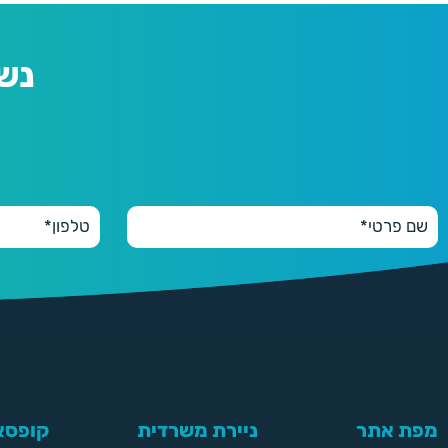
נש
מפת אתר
ניירת משרדית
קופסאו