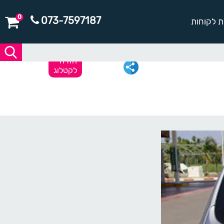
0
073-7597187
ת לקוחות
חזרה
לקטלוג