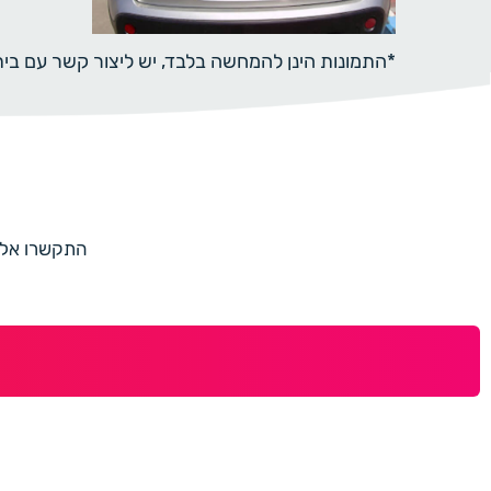
*התמונות הינן להמחשה בלבד, יש ליצור קשר עם ב
התקשרו אלינו למספר 073-7597187 או מלאו 