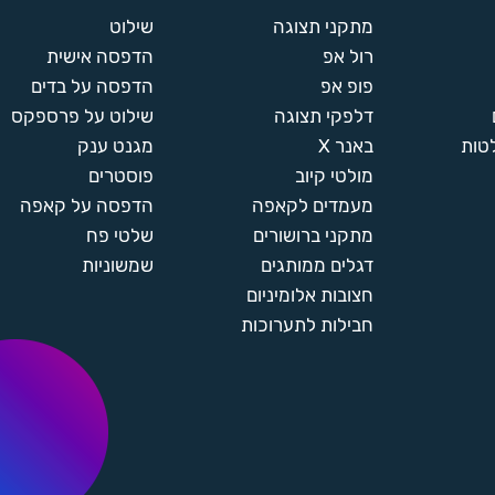
מתקני תצוגה
שילוט
רול אפ
הדפסה אישית
פופ אפ
הדפסה על בדים
דלפקי תצוגה
שילוט על פרספקס
טות
באנר X
מגנט ענק
מולטי קיוב
פוסטרים
מעמדים לקאפה
הדפסה על קאפה
מתקני ברושורים
שלטי פח
דגלים ממותגים
שמשוניות
חצובות אלומיניום
חבילות לתערוכות