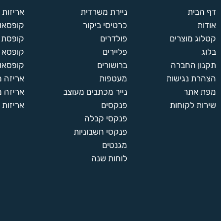
דף הבית
ניירת משרדית
אריזות
אודות
כרטיסי ביקור
קופסאות
קטלוג מוצרים
פולדרים
קופסת א
בלוג
פליירים
קופסא 
תקנון החברה
ברושורים
קופסאות
הצהרת נגישות
מעטפות
אריזה 
מפת אתר
נייר מכתבים מעוצב
אריזה מ
שירות לקוחות
פנקסים
אריזות 
פנקסי קבלה
פנקסי חשבוניות
מגנטים
לוחות שנה