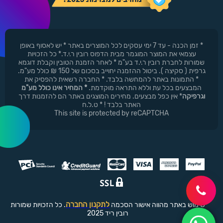
* זמן הכנה - עד 7 ימי עסקים לכל המוצרים באתר * יש לאסוף באופן
עצמאי את המוצר המוגמר מבית הדפוס רובין ר.י.ד.* כל הזכויות
שמורות לחברת רובין ר.י.ד בע"מ * לאחר הזמנת הטובין וקבלת דוגמא
גרפית ( סקיצה ). ביטול ההזמנה יחוייב בסכום של 150 ₪ כולל מע"מ.
* התמונות באתר להמחשה בלבד. * החברה רשאית להפסיק את
המבצעים בכל עת וללא התראה מוקדמת.
* המחיר אינו כולל מע"מ
וגרפיקה
* אין כפל מבצעים. מחירים המוצגים באתר הם להזמנות דרך
האתר בלבד ! * ט.ל.ח
This site is protected by reCAPTCHA
לתקנון החברה
שימוש באתר מהווה אישור הסכמה
. כל הזכויות שמורות
רובין ריד 2025