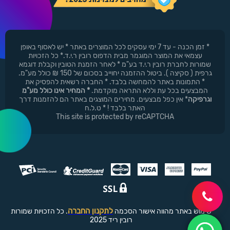
* זמן הכנה - עד 7 ימי עסקים לכל המוצרים באתר * יש לאסוף באופן
עצמאי את המוצר המוגמר מבית הדפוס רובין ר.י.ד.* כל הזכויות
שמורות לחברת רובין ר.י.ד בע"מ * לאחר הזמנת הטובין וקבלת דוגמא
גרפית ( סקיצה ). ביטול ההזמנה יחוייב בסכום של 150 ₪ כולל מע"מ.
* התמונות באתר להמחשה בלבד. * החברה רשאית להפסיק את
המבצעים בכל עת וללא התראה מוקדמת.
* המחיר אינו כולל מע"מ
וגרפיקה
* אין כפל מבצעים. מחירים המוצגים באתר הם להזמנות דרך
האתר בלבד ! * ט.ל.ח
This site is protected by reCAPTCHA
לתקנון החברה
שימוש באתר מהווה אישור הסכמה
. כל הזכויות שמורות
רובין ריד 2025