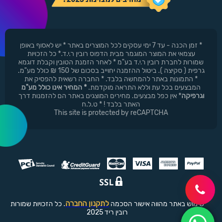
* זמן הכנה - עד 7 ימי עסקים לכל המוצרים באתר * יש לאסוף באופן
עצמאי את המוצר המוגמר מבית הדפוס רובין ר.י.ד.* כל הזכויות
שמורות לחברת רובין ר.י.ד בע"מ * לאחר הזמנת הטובין וקבלת דוגמא
גרפית ( סקיצה ). ביטול ההזמנה יחוייב בסכום של 150 ₪ כולל מע"מ.
* התמונות באתר להמחשה בלבד. * החברה רשאית להפסיק את
המבצעים בכל עת וללא התראה מוקדמת.
* המחיר אינו כולל מע"מ
וגרפיקה
* אין כפל מבצעים. מחירים המוצגים באתר הם להזמנות דרך
האתר בלבד ! * ט.ל.ח
This site is protected by reCAPTCHA
לתקנון החברה
שימוש באתר מהווה אישור הסכמה
. כל הזכויות שמורות
רובין ריד 2025