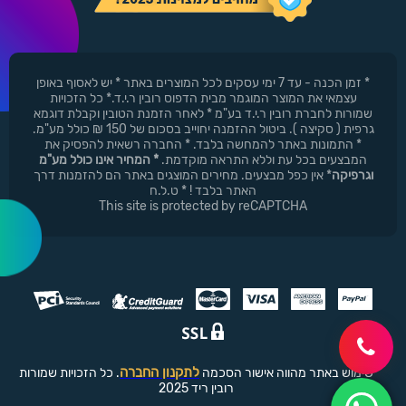
* זמן הכנה - עד 7 ימי עסקים לכל המוצרים באתר * יש לאסוף באופן
עצמאי את המוצר המוגמר מבית הדפוס רובין ר.י.ד.* כל הזכויות
שמורות לחברת רובין ר.י.ד בע"מ * לאחר הזמנת הטובין וקבלת דוגמא
גרפית ( סקיצה ). ביטול ההזמנה יחוייב בסכום של 150 ₪ כולל מע"מ.
* התמונות באתר להמחשה בלבד. * החברה רשאית להפסיק את
המבצעים בכל עת וללא התראה מוקדמת.
* המחיר אינו כולל מע"מ
וגרפיקה
* אין כפל מבצעים. מחירים המוצגים באתר הם להזמנות דרך
האתר בלבד ! * ט.ל.ח
This site is protected by reCAPTCHA
לתקנון החברה
שימוש באתר מהווה אישור הסכמה
. כל הזכויות שמורות
רובין ריד 2025