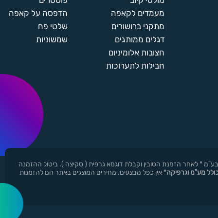
מולטי קיוב
פוסטרים
מעמדים לקאפה
הדפסה על קאפה
מתקני ברושורים
שלטי פח
דגלים ממותגים
שמשוניות
חצובות אלומיניום
חבילות לתערוכות
ן ר.י.ד בע"מ * לאחר הזמנת הטובין וקבלת דוגמא גרפית ( סקיצה ). ביטול ההזמנה
כולל מע"מ וגרפיקה
* אין כפל מבצעים. מחירים המוצגים באתר הם להזמנות