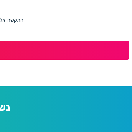
התקשרו אלינו למספר 073-7597187 או מלאו 
נש