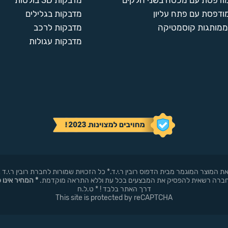
מודפסת עם מכסה בשני חלקים
מדבקות 3D בולטות
ודפסת עם פתח עליון
מדבקות בגלילים
ממותגות קוסמטיקה
מדבקות לרכב
מדבקות עגולות
באופן עצמאי את המוצר המוגמר מבית הדפוס רובין ר.י.ד.* כל הזכויות שמורות לחברת רובי
* המחיר אינו 
דרך האתר בלבד ! * ט.ל.ח
This site is protected by reCAPTCHA