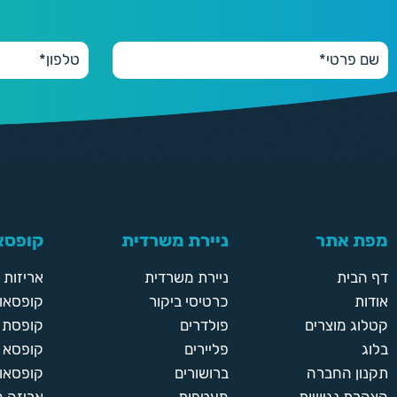
מפת אתר
ניירת משרדית
קופסאו
דף הבית
ניירת משרדית
אריזות
אודות
כרטיסי ביקור
קופסאות
קטלוג מוצרים
פולדרים
קופסת א
בלוג
פליירים
קופסא 
תקנון החברה
ברושורים
קופסאות