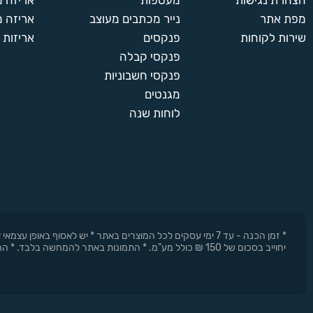
הצהרת נגישות
מעטפות
אריזה 
מפת אתר
נייר מכתבים מעוצב
אריזה מ
שירות לקוחות
פנקסים
אריזות 
פנקסי קבלה
פנקסי חשבוניות
מגנטים
לוחות שנה
* זמן הכנה - עד 7 ימי עסקים לכל המוצרים באתר * יש לאסוף 
יחוייב בסכום של 150 ₪ כולל מע"מ. * התמונות באתר להמחשה בלבד. * החברה רשאית להפסיק את המבצעים בכל עת וללא התראה מוקדמת.