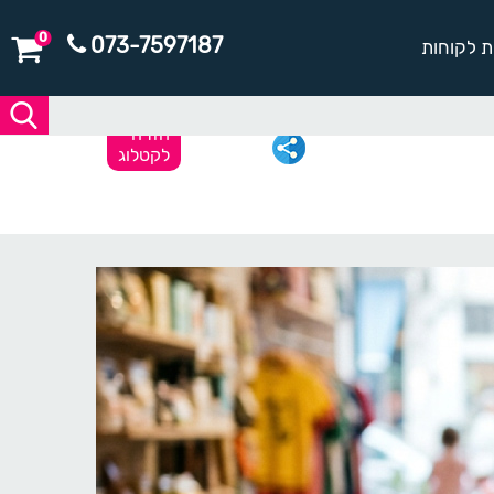
0
073-7597187
ת לקוחות
חזרה
לקטלוג