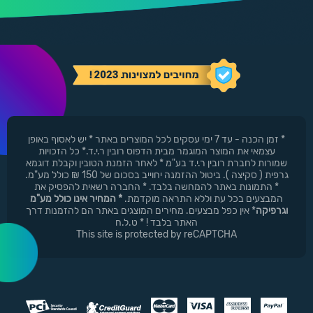
* זמן הכנה - עד 7 ימי עסקים לכל המוצרים באתר * יש לאסוף באופן
עצמאי את המוצר המוגמר מבית הדפוס רובין ר.י.ד.* כל הזכויות
שמורות לחברת רובין ר.י.ד בע"מ * לאחר הזמנת הטובין וקבלת דוגמא
גרפית ( סקיצה ). ביטול ההזמנה יחוייב בסכום של 150 ₪ כולל מע"מ.
* התמונות באתר להמחשה בלבד. * החברה רשאית להפסיק את
המבצעים בכל עת וללא התראה מוקדמת.
* המחיר אינו כולל מע"מ
וגרפיקה
* אין כפל מבצעים. מחירים המוצגים באתר הם להזמנות דרך
האתר בלבד ! * ט.ל.ח
This site is protected by reCAPTCHA