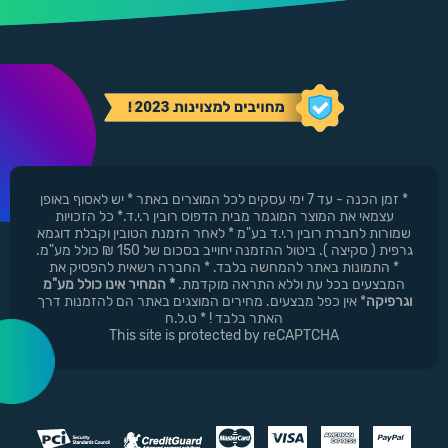
* זמן הכנה - עד 7 ימי עסקים לכל המוצרים באתר * יש לאסוף באופן
עצמאי את המוצר המוגמר מבית הדפוס רובין ר.י.ד.* כל הזכויות
שמורות לחברת רובין ר.י.ד בע"מ * לאחר הזמנת הטובין וקבלת דוגמא
גרפית ( סקיצה ). ביטול ההזמנה יחוייב בסכום של 150 ₪ כולל מע"מ.
* התמונות באתר להמחשה בלבד. * החברה רשאית להפסיק את
המבצעים בכל עת וללא התראה מוקדמת.
* המחיר אינו כולל מע"מ
וגרפיקה
* אין כפל מבצעים. מחירים המוצגים באתר הם להזמנות דרך
האתר בלבד ! * ט.ל.ח
This site is protected by reCAPTCHA