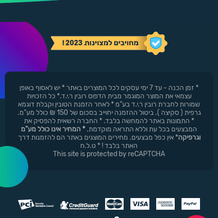
* זמן הכנה - עד 7 ימי עסקים לכל המוצרים באתר * יש לאסוף באופן
עצמאי את המוצר המוגמר מבית הדפוס רובין ר.י.ד.* כל הזכויות
שמורות לחברת רובין ר.י.ד בע"מ * לאחר הזמנת הטובין וקבלת דוגמא
גרפית ( סקיצה ). ביטול ההזמנה יחוייב בסכום של 150 ₪ כולל מע"מ.
* התמונות באתר להמחשה בלבד. * החברה רשאית להפסיק את
המבצעים בכל עת וללא התראה מוקדמת.
* המחיר אינו כולל מע"מ
וגרפיקה
* אין כפל מבצעים. מחירים המוצגים באתר הם להזמנות דרך
האתר בלבד ! * ט.ל.ח
This site is protected by reCAPTCHA