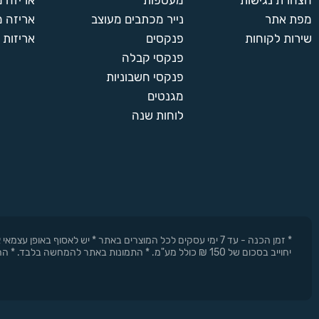
הצהרת נגישות
מעטפות
אריזה 
מפת אתר
נייר מכתבים מעוצב
אריזה מ
שירות לקוחות
פנקסים
אריזות 
פנקסי קבלה
פנקסי חשבוניות
מגנטים
לוחות שנה
* זמן הכנה - עד 7 ימי עסקים לכל המוצרים באתר * יש לאסוף 
יחוייב בסכום של 150 ₪ כולל מע"מ. * התמונות באתר להמחשה בלבד. * החברה רשאית להפסיק את המבצעים בכל עת וללא התראה מוקדמת.