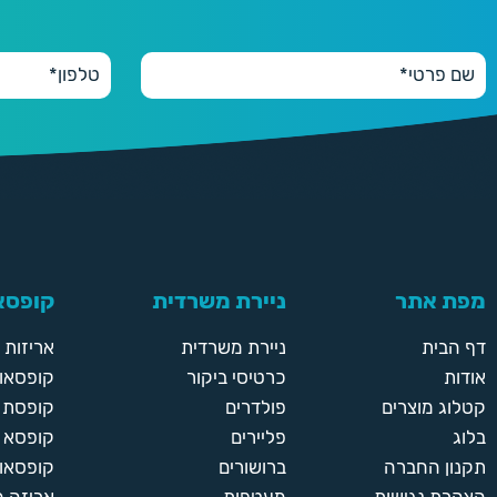
מפת אתר
ניירת משרדית
קופסאו
דף הבית
ניירת משרדית
אריזות
אודות
כרטיסי ביקור
קופסאות
קטלוג מוצרים
פולדרים
קופסת א
בלוג
פליירים
קופסא 
תקנון החברה
ברושורים
קופסאות