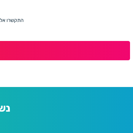
התקשרו אלינו למספר 073-7597187 או מלאו 
נש