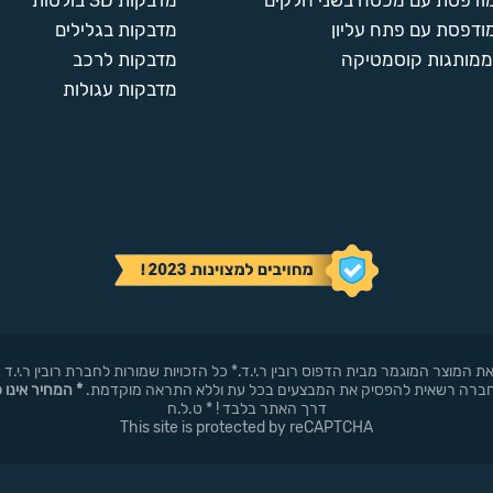
מודפסת עם מכסה בשני חלקים
מדבקות 3D בולטות
ודפסת עם פתח עליון
מדבקות בגלילים
ממותגות קוסמטיקה
מדבקות לרכב
מדבקות עגולות
באופן עצמאי את המוצר המוגמר מבית הדפוס רובין ר.י.ד.* כל הזכויות שמורות לחברת רובי
* המחיר אינו 
דרך האתר בלבד ! * ט.ל.ח
This site is protected by reCAPTCHA