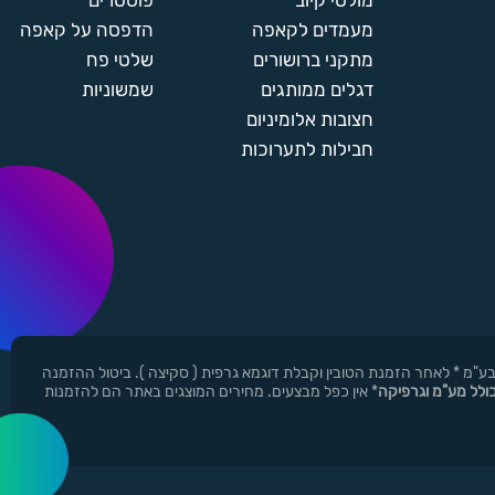
מולטי קיוב
פוסטרים
מעמדים לקאפה
הדפסה על קאפה
מתקני ברושורים
שלטי פח
דגלים ממותגים
שמשוניות
חצובות אלומיניום
חבילות לתערוכות
ן ר.י.ד בע"מ * לאחר הזמנת הטובין וקבלת דוגמא גרפית ( סקיצה ). ביטול ההזמנה
כולל מע"מ וגרפיקה
* אין כפל מבצעים. מחירים המוצגים באתר הם להזמנות