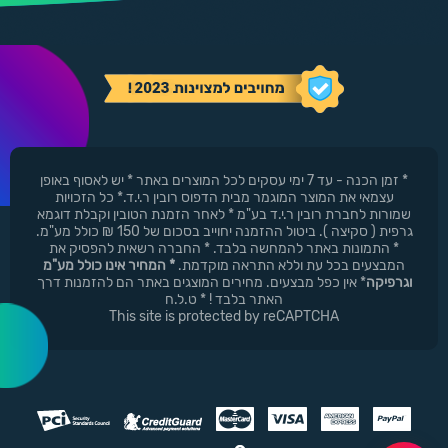
* זמן הכנה - עד 7 ימי עסקים לכל המוצרים באתר * יש לאסוף באופן
עצמאי את המוצר המוגמר מבית הדפוס רובין ר.י.ד.* כל הזכויות
שמורות לחברת רובין ר.י.ד בע"מ * לאחר הזמנת הטובין וקבלת דוגמא
גרפית ( סקיצה ). ביטול ההזמנה יחוייב בסכום של 150 ₪ כולל מע"מ.
* התמונות באתר להמחשה בלבד. * החברה רשאית להפסיק את
המבצעים בכל עת וללא התראה מוקדמת.
* המחיר אינו כולל מע"מ
וגרפיקה
* אין כפל מבצעים. מחירים המוצגים באתר הם להזמנות דרך
האתר בלבד ! * ט.ל.ח
This site is protected by reCAPTCHA