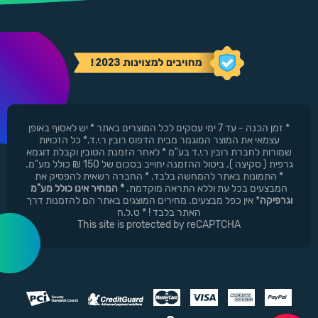
* זמן הכנה - עד 7 ימי עסקים לכל המוצרים באתר * יש לאסוף באופן
עצמאי את המוצר המוגמר מבית הדפוס רובין ר.י.ד.* כל הזכויות
שמורות לחברת רובין ר.י.ד בע"מ * לאחר הזמנת הטובין וקבלת דוגמא
גרפית ( סקיצה ). ביטול ההזמנה יחוייב בסכום של 150 ₪ כולל מע"מ.
* התמונות באתר להמחשה בלבד. * החברה רשאית להפסיק את
המבצעים בכל עת וללא התראה מוקדמת.
* המחיר אינו כולל מע"מ
וגרפיקה
* אין כפל מבצעים. מחירים המוצגים באתר הם להזמנות דרך
האתר בלבד ! * ט.ל.ח
This site is protected by reCAPTCHA