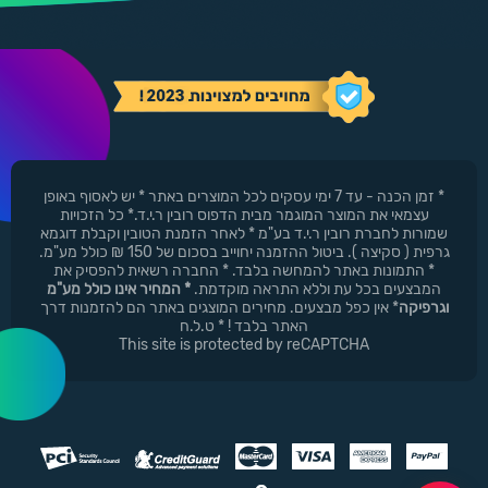
* זמן הכנה - עד 7 ימי עסקים לכל המוצרים באתר * יש לאסוף באופן
עצמאי את המוצר המוגמר מבית הדפוס רובין ר.י.ד.* כל הזכויות
שמורות לחברת רובין ר.י.ד בע"מ * לאחר הזמנת הטובין וקבלת דוגמא
גרפית ( סקיצה ). ביטול ההזמנה יחוייב בסכום של 150 ₪ כולל מע"מ.
* התמונות באתר להמחשה בלבד. * החברה רשאית להפסיק את
המבצעים בכל עת וללא התראה מוקדמת.
* המחיר אינו כולל מע"מ
וגרפיקה
* אין כפל מבצעים. מחירים המוצגים באתר הם להזמנות דרך
האתר בלבד ! * ט.ל.ח
This site is protected by reCAPTCHA