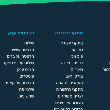
מתקני תצוגה
הדפסות ענק
מתקני תצוגה
שילוט
רול אפ
הדפסה אישית
פופ אפ
הדפסה על בדים
דלפקי תצוגה
שילוט על פרספקס
טות
באנר X
מגנט ענק
מולטי קיוב
פוסטרים
מעמדים לקאפה
הדפסה על קאפה
מתקני ברושורים
שלטי פח
דגלים ממותגים
שמשוניות
חצובות אלומיניום
חבילות לתערוכות