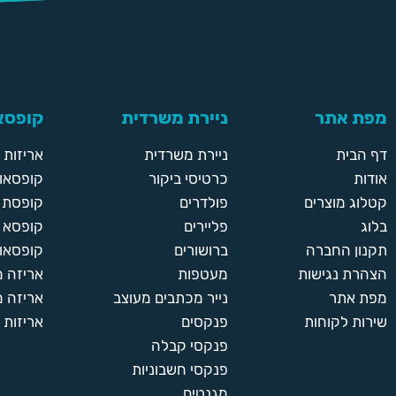
מפת אתר
ניירת משרדית
קופסאו
דף הבית
ניירת משרדית
אריזות
אודות
כרטיסי ביקור
קופסאות
קטלוג מוצרים
פולדרים
קופסת א
בלוג
פליירים
קופסא 
תקנון החברה
ברושורים
קופסאות
הצהרת נגישות
מעטפות
אריזה 
מפת אתר
נייר מכתבים מעוצב
אריזה מ
שירות לקוחות
פנקסים
אריזות 
פנקסי קבלה
פנקסי חשבוניות
מגנטים