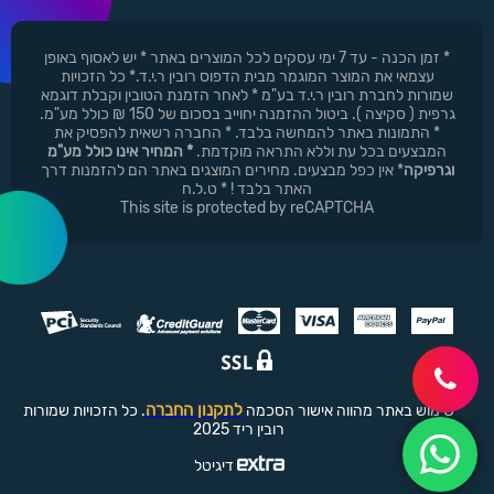
* זמן הכנה - עד 7 ימי עסקים לכל המוצרים באתר * יש לאסוף באופן
עצמאי את המוצר המוגמר מבית הדפוס רובין ר.י.ד.* כל הזכויות
שמורות לחברת רובין ר.י.ד בע"מ * לאחר הזמנת הטובין וקבלת דוגמא
גרפית ( סקיצה ). ביטול ההזמנה יחוייב בסכום של 150 ₪ כולל מע"מ.
* התמונות באתר להמחשה בלבד. * החברה רשאית להפסיק את
המבצעים בכל עת וללא התראה מוקדמת.
* המחיר אינו כולל מע"מ
וגרפיקה
* אין כפל מבצעים. מחירים המוצגים באתר הם להזמנות דרך
האתר בלבד ! * ט.ל.ח
This site is protected by reCAPTCHA
לתקנון החברה
שימוש באתר מהווה אישור הסכמה
. כל הזכויות שמורות
רובין ריד 2025
דיגיטל