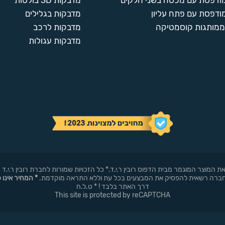
מודפסת עם מכסה בשני חלקים
מדבקות 3D בולטות
ודפסת עם פתח עליון
מדבקות בגלילים
ממותגות קוסמטיקה
מדבקות לרכב
מדבקות עגולות
באופן עצמאי את המוצר המוגמר מבית הדפוס רובין ר.י.ד.* כל הזכויות שמורות לחברת רובי
* המחיר אינו 
דרך האתר בלבד ! * ט.ל.ח
This site is protected by reCAPTCHA