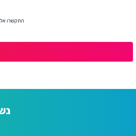
התקשרו אלינו למספר 073-7597187 או מלאו 
נש