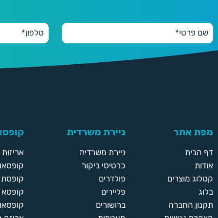
מפת אתר
ניירת משרדית
קופסאו
דף הבית
ניירת משרדית
אריזות
אודות
כרטיסי ביקור
קופסאות
קטלוג מוצרים
פולדרים
קופסת א
בלוג
פליירים
קופסא 
תקנון החברה
ברושורים
קופסאות