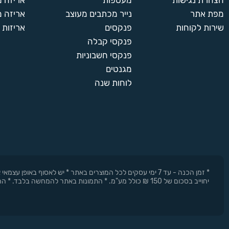
הצהרת נגישות
מעטפות
אריזה 
מפת אתר
נייר מכתבים מעוצב
אריזה מ
שירות לקוחות
פנקסים
אריזות 
פנקסי קבלה
פנקסי חשבוניות
מגנטים
לוחות שנה
* זמן הכנה - עד 7 ימי עסקים לכל המוצרים באתר * יש לאסוף 
יחוייב בסכום של 150 ₪ כולל מע"מ. * התמונות באתר להמחשה בלבד. * החברה רשאית להפסיק את המבצעים בכל עת וללא התראה מוקדמת.