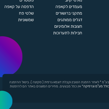
מולטי קיוב
פוסטרים
מעמדים לקאפה
הדפסה על קאפה
מתקני ברושורים
שלטי פח
דגלים ממותגים
שמשוניות
חצובות אלומיניום
חבילות לתערוכות
ן ר.י.ד בע"מ * לאחר הזמנת הטובין וקבלת דוגמא גרפית ( סקיצה ). ביטול ההזמנה
כולל מע"מ וגרפיקה
* אין כפל מבצעים. מחירים המוצגים באתר הם להזמנות