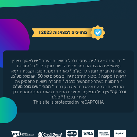
* זמן הכנה - עד 7 ימי עסקים לכל המוצרים באתר * יש לאסוף באופן
עצמאי את המוצר המוגמר מבית הדפוס רובין ר.י.ד.* כל הזכויות
שמורות לחברת רובין ר.י.ד בע"מ * לאחר הזמנת הטובין וקבלת דוגמא
גרפית ( סקיצה ). ביטול ההזמנה יחוייב בסכום של 150 ₪ כולל מע"מ.
* התמונות באתר להמחשה בלבד. * החברה רשאית להפסיק את
המבצעים בכל עת וללא התראה מוקדמת.
* המחיר אינו כולל מע"מ
וגרפיקה
* אין כפל מבצעים. מחירים המוצגים באתר הם להזמנות דרך
האתר בלבד ! * ט.ל.ח
This site is protected by reCAPTCHA