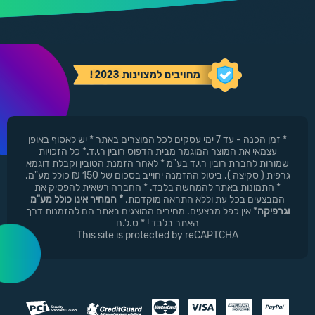
* זמן הכנה - עד 7 ימי עסקים לכל המוצרים באתר * יש לאסוף באופן
עצמאי את המוצר המוגמר מבית הדפוס רובין ר.י.ד.* כל הזכויות
שמורות לחברת רובין ר.י.ד בע"מ * לאחר הזמנת הטובין וקבלת דוגמא
גרפית ( סקיצה ). ביטול ההזמנה יחוייב בסכום של 150 ₪ כולל מע"מ.
* התמונות באתר להמחשה בלבד. * החברה רשאית להפסיק את
המבצעים בכל עת וללא התראה מוקדמת.
* המחיר אינו כולל מע"מ
וגרפיקה
* אין כפל מבצעים. מחירים המוצגים באתר הם להזמנות דרך
האתר בלבד ! * ט.ל.ח
This site is protected by reCAPTCHA