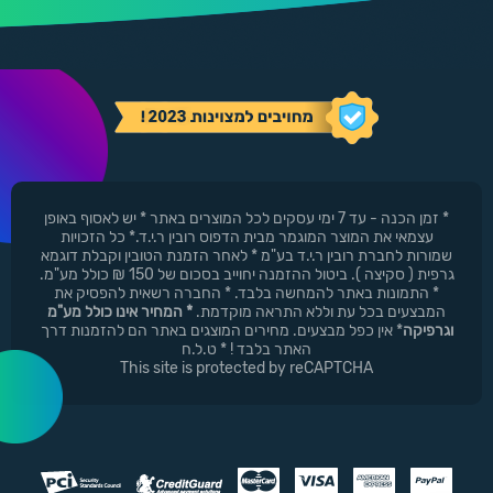
* זמן הכנה - עד 7 ימי עסקים לכל המוצרים באתר * יש לאסוף באופן
עצמאי את המוצר המוגמר מבית הדפוס רובין ר.י.ד.* כל הזכויות
שמורות לחברת רובין ר.י.ד בע"מ * לאחר הזמנת הטובין וקבלת דוגמא
גרפית ( סקיצה ). ביטול ההזמנה יחוייב בסכום של 150 ₪ כולל מע"מ.
* התמונות באתר להמחשה בלבד. * החברה רשאית להפסיק את
המבצעים בכל עת וללא התראה מוקדמת.
* המחיר אינו כולל מע"מ
וגרפיקה
* אין כפל מבצעים. מחירים המוצגים באתר הם להזמנות דרך
האתר בלבד ! * ט.ל.ח
This site is protected by reCAPTCHA