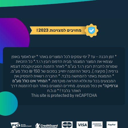
* זמן הכנה - עד 7 ימי עסקים לכל המוצרים באתר * יש לאסוף באופן
עצמאי את המוצר המוגמר מבית הדפוס רובין ר.י.ד.* כל הזכויות
שמורות לחברת רובין ר.י.ד בע"מ * לאחר הזמנת הטובין וקבלת דוגמא
גרפית ( סקיצה ). ביטול ההזמנה יחוייב בסכום של 150 ₪ כולל מע"מ.
* התמונות באתר להמחשה בלבד. * החברה רשאית להפסיק את
המבצעים בכל עת וללא התראה מוקדמת.
* המחיר אינו כולל מע"מ
וגרפיקה
* אין כפל מבצעים. מחירים המוצגים באתר הם להזמנות דרך
האתר בלבד ! * ט.ל.ח
This site is protected by reCAPTCHA